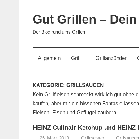
Zum
Inhalt
Gut Grillen – Dein
springen
Der Blog rund ums Grillen
Allgemein
Grill
Grillanzünder
KATEGORIE:
GRILLSAUCEN
Kein Grillfleisch schmeckt wirklich gut ohne e
kaufen, aber mit ein bisschen Fantasie lasse
Fleisch, Fisch und Geflügel zaubern.
HEINZ Culinair Ketchup und HEINZ 
26. März 2013
Grillmeister
Grillsaucen